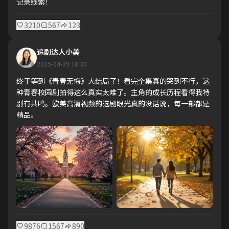
记录线索！
3210
567
123
追剧达人小美
2025-04-29 18:30
终于等到《青春无悔》大结局了！看完全集真的哭到不行，这
种青春校园剧拍得这么真实太难了。主角的成长历程看得我特
别有共鸣。欧美高清视频的选剧眼光真的没话说，每一部都是
精品。
9876
1567
890