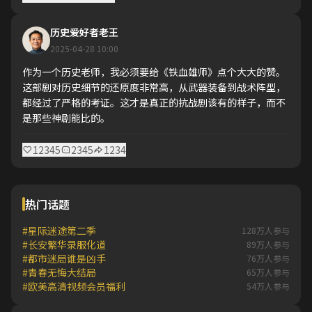
历史爱好者老王
2025-04-28 10:00
作为一个历史老师，我必须要给《铁血雄师》点个大大的赞。
这部剧对历史细节的还原度非常高，从武器装备到战术阵型，
都经过了严格的考证。这才是真正的抗战剧该有的样子，而不
是那些神剧能比的。
12345
2345
1234
热门话题
#星际迷途第二季
128万人参与
#长安繁华录服化道
89万人参与
#都市迷局谁是凶手
76万人参与
#青春无悔大结局
65万人参与
#欧美高清视频会员福利
54万人参与